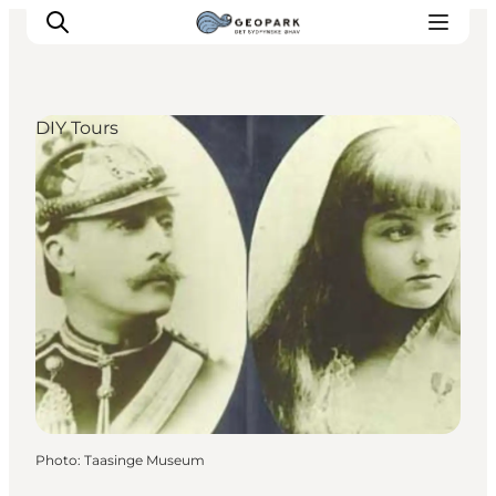
DIY Tours
Explore the geopark
Geology
Videos
Om
Photo
:
Taasinge Museum