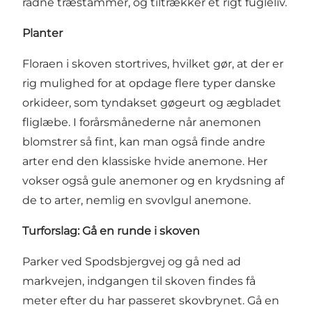
rådne træstammer, og tiltrækker et rigt fugleliv.
Planter
Floraen i skoven stortrives, hvilket gør, at der er
rig mulighed for at opdage flere typer danske
orkideer, som tyndakset gøgeurt og ægbladet
fliglæbe. I forårsmånederne når anemonen
blomstrer så fint, kan man også finde andre
arter end den klassiske hvide anemone. Her
vokser også gule anemoner og en krydsning af
de to arter, nemlig en svovlgul anemone.
Turforslag: Gå en runde i skoven
Parker ved Spodsbjergvej og gå ned ad
markvejen, indgangen til skoven findes få
meter efter du har passeret skovbrynet. Gå en