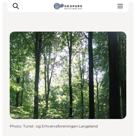
DIY Tours
Explore the geopark
Geology
Videos
Om
Photo
:
Turist- og Erhvervsforeningen Langeland