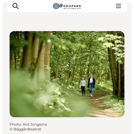
DIY Tours
Explore the geopark
Geology
Videos
Om
Photo
:
Ard Jongsma
©
Baggårdteatret