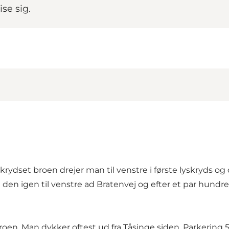
se sig.
ydset broen drejer man til venstre i første lyskryds og
lg den igen til venstre ad Bratenvej og efter et par hun
en. Man dykker oftest ud fra Tåsinge siden. Parkering 