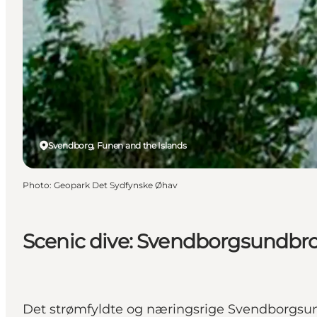
Svendborg, Funen and the Islands
Photo
:
Geopark Det Sydfynske Øhav
Scenic dive: Svendborgsundbr
Det strømfyldte og næringsrige Svendborgsund