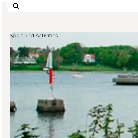
Sport and Activities
Explore the geopark
Geology
Videos
Om