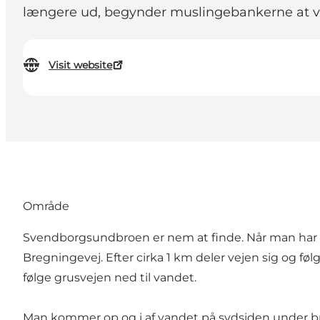
længere ud, begynder muslingebankerne at vi
Visit website
Område
Svendborgsundbroen er nem at finde. Når man har kr
Bregningevej. Efter cirka 1 km deler vejen sig og fø
følge grusvejen ned til vandet.
Man kommer op og i af vandet på sydsiden under bro