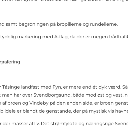
nd samt begroningen på bropillerne og rundellerne.
tydelig markering med A-flag, da der er megen bådtra
grafering
Tåsinge landfast med Fyn, er mere end ét dyk værd. Så e
igt man har over Svendborgsund, både mod øst og vest, 
broen og Vindeby på den anden side, er broen genstand f
bildele er blandt de genstande, der på mystisk vis hav
r der masser af liv. Det strømfyldte og næringsrige Sven