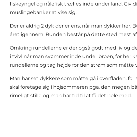
fiskeyngel og nålefisk træffes inde under land. Gi
muslingebanker at vise sig.
Der er aldrig 2 dyk der er ens, når man dykker her
året igennem. Bunden består på dette sted mest af gr
Omkring rundellerne er der også godt med liv og de
i tvivl når man svømmer inde under broen, for he
rundellerne og tag højde for den strøm som måtte 
Man har set dykkere som måtte gå i overfladen, for
skal foretage sig i højsommeren pga. den megen båd
rimeligt stille og man har tid til at få det hele med.