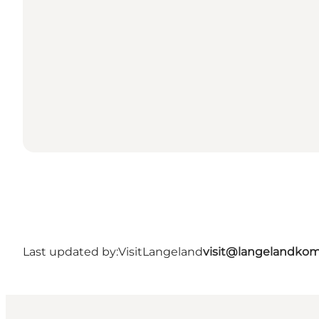
Last updated by:
VisitLangeland
visit@langelandko