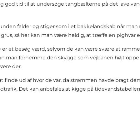
v dig god tid til at undersøge tangbælterne på det lave
. Bunden falder og stiger som i et bakkelandskab når ma
us, så her kan man være heldig, at træffe en pighvar elle
 er et besøg værd, selvom de kan være svære at ramme i 
r kan man fornemme den skygge som vejbanen højt oppe
være der.
 at finde ud af hvor de var, da strømmen havde bragt de
trafik. Det kan anbefales at kigge på tidevandstabelle