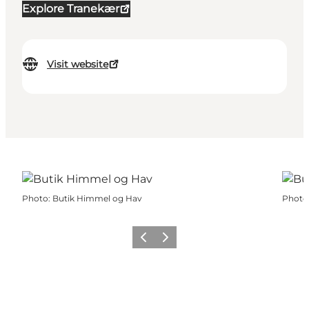
Explore Tranekær
Visit website
Photo
:
Butik Himmel og Hav
Photo
Previous
Next