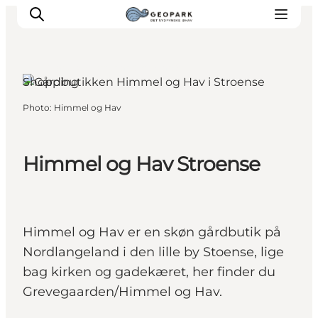
Tranekær, Funen and the Islands
Shopping
Photo
:
Himmel og Hav
Explore the geopark
Geology
Videos
Himmel og Hav Stroense
Om
Himmel og Hav er en skøn gårdbutik på
Nordlangeland i den lille by Stoense, lige
bag kirken og gadekæret, her finder du
Grevegaarden/Himmel og Hav.